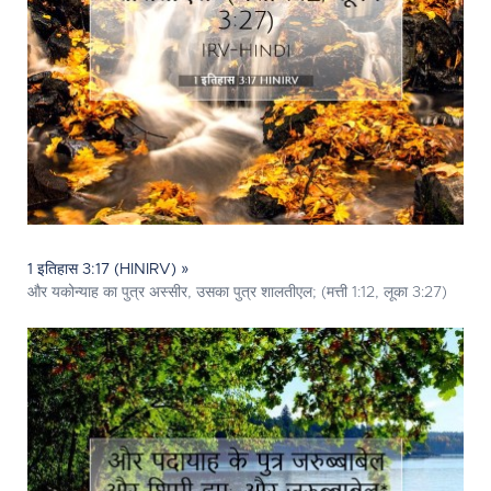
1 इतिहास 3:17 (HINIRV) »
और यकोन्याह का पुत्र अस्सीर, उसका पुत्र शालतीएल; (मत्ती 1:12, लूका 3:27)