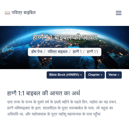
📖 पवित्र बाइबिल
हाग्गै 1:1 बाइबल की आयत
होम पेज
पवित्र बाइबल
हाग्गै 1
हाग्गै 1:1
Bible Book (HINIRV)
Chapter
Verse
हाग्गै 1:1 बाइबल की आयत का अर्थ
दारा राजा के राज्य के दूसरे वर्ष के छठवें महीने के पहले दिन, यहोवा का यह वचन,
हाग्गै भविष्यद्वक्ता के द्वारा, शालतीएल के पुत्र जरुब्बाबेल के पास, जो यहूदा का
अधिपति था, और यहोसादाक के पुत्र यहोशू महायाजक के पास पहुँचा