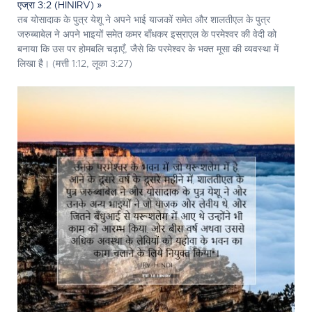
एज्रा 3:2 (HINIRV) »
तब योसादाक के पुत्र येशू ने अपने भाई याजकों समेत और शालतीएल के पुत्र
जरुब्बाबेल ने अपने भाइयों समेत कमर बाँधकर इस्राएल के परमेश्‍वर की वेदी को
बनाया कि उस पर होमबलि चढ़ाएँ, जैसे कि परमेश्‍वर के भक्त मूसा की व्यवस्था में
लिखा है। (मत्ती 1:12, लूका 3:27)