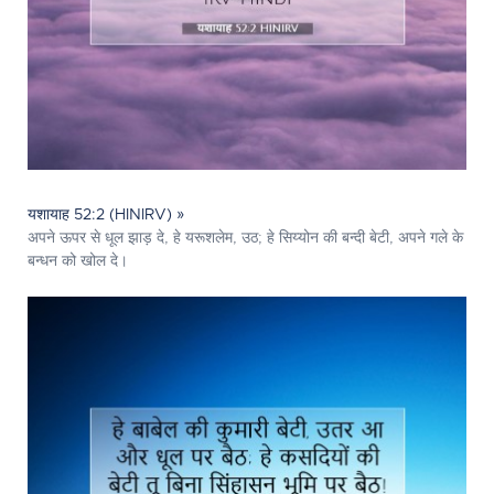
यशायाह 52:2 (HINIRV) »
अपने ऊपर से धूल झाड़ दे, हे यरूशलेम, उठ; हे सिय्योन की बन्दी बेटी, अपने गले के
बन्धन को खोल दे।