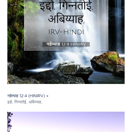
नहेम्याह 12:4 (HINIRV) »
इद्दो, गिन्‍नतोई, अबिय्याह,