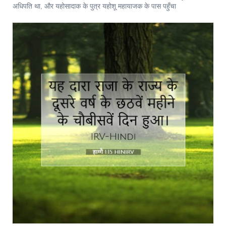
अधिपति था, और यहोसादाक के पुत्र यहोशू महायाजक के पास पहुँचा