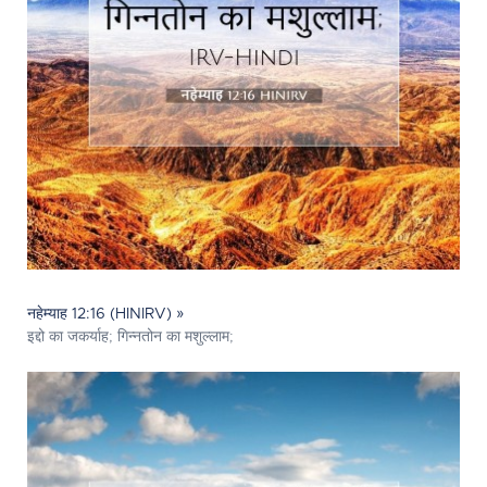
नहेम्याह 12:16 (HINIRV) »
इद्दो का जकर्याह; गिन्‍नतोन का मशुल्लाम;