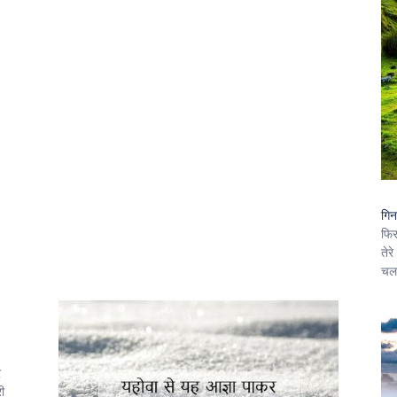
गि
फिर
तेर
चल
र
ी