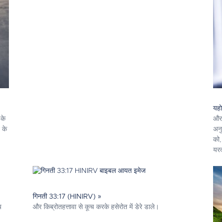
यह
 के
और 
 के
अनु
को,
यरद
गिनती 33:17 (HINIRV) »
य
और किब्रोतहत्तावा से कूच करके हसेरोत में डेरे डाले।