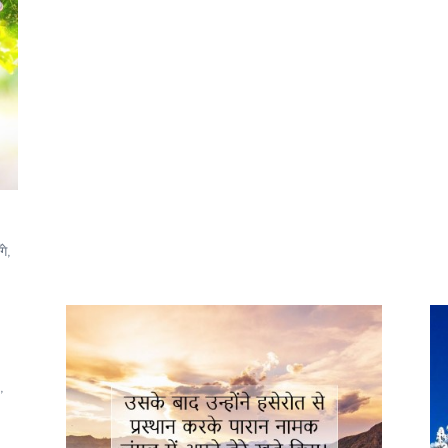
गे,
,