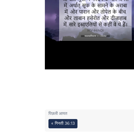
पिछली आयत
« गिनती 36:13