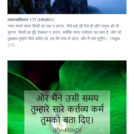
व्यवस्थाविवरण 1:17 (HINIRV)
न्याय करते समय किसी का पक्ष न करना; जैसे बड़े की वैसे ही छोटे मनुष्य की भी
सुनना; किसी का मुँह देखकर न डरना, क्योंकि न्याय परमेश्‍वर का काम है; और जो
मुकद्दमा तुम्हारे लिये कठिन हो, वह मेरे पास ले आना, और मैं उसे सुनूँगा।' (याकूब.
2:9)