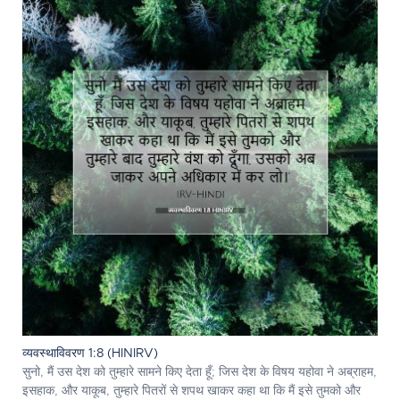
व्यवस्थाविवरण 1:8 (HINIRV)
सुनो, मैं उस देश को तुम्हारे सामने किए देता हूँ; जिस देश के विषय यहोवा ने अब्राहम,
इसहाक, और याकूब, तुम्हारे पितरों से शपथ खाकर कहा था कि मैं इसे तुमको और