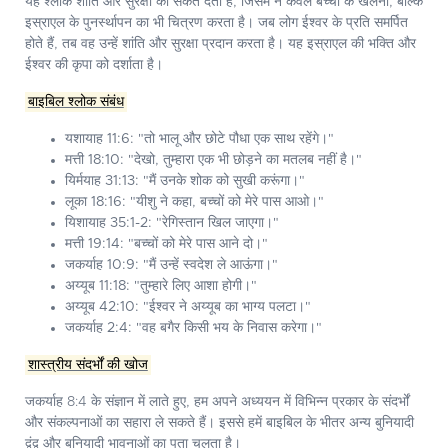
यह श्लोक शांति और सुरक्षा का संकेत देता है, जिसमें न केवल बच्चों के खेलना, बल्कि
इस्राएल के पुनर्स्थापन का भी चित्रण करता है। जब लोग ईश्वर के प्रति समर्पित
होते हैं, तब वह उन्हें शांति और सुरक्षा प्रदान करता है। यह इस्राएल की भक्ति और
ईश्वर की कृपा को दर्शाता है।
बाइबिल श्लोक संबंध
यशायाह 11:6:
"तो भालू और छोटे पौधा एक साथ रहेंगे।"
मत्ती 18:10:
"देखो, तुम्हारा एक भी छोड़ने का मतलब नहीं है।"
यिर्मयाह 31:13:
"मैं उनके शोक को सुखी करूंगा।"
लूका 18:16:
"यीशु ने कहा, बच्चों को मेरे पास आओ।"
यिशायाह 35:1-2:
"रेगिस्तान खिल जाएगा।"
मत्ती 19:14:
"बच्चों को मेरे पास आने दो।"
जकर्याह 10:9:
"मैं उन्हें स्वदेश ले आऊंगा।"
अय्यूब 11:18:
"तुम्हारे लिए आशा होगी।"
अय्यूब 42:10:
"ईश्वर ने अय्यूब का भाग्य पलटा।"
जकर्याह 2:4:
"वह बगैर किसी भय के निवास करेगा।"
शास्त्रीय संदर्भों की खोज
जकर्याह 8:4 के संज्ञान में लाते हुए, हम अपने अध्ययन में विभिन्न प्रकार के संदर्भों
और संकल्पनाओं का सहारा ले सकते हैं। इससे हमें बाइबिल के भीतर अन्य बुनियादी
द्वंद्व और बुनियादी भावनाओं का पता चलता है।