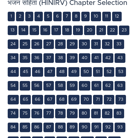
भजन संहिता (HINIRV) Chapter Selection
1
2
3
4
5
6
7
8
9
10
11
12
13
14
15
16
17
18
19
20
21
22
23
24
25
26
27
28
29
30
31
32
33
34
35
36
37
38
39
40
41
42
43
44
45
46
47
48
49
50
51
52
53
54
55
56
57
58
59
60
61
62
63
64
65
66
67
68
69
70
71
72
73
74
75
76
77
78
79
80
81
82
83
84
85
86
87
88
89
90
91
92
93