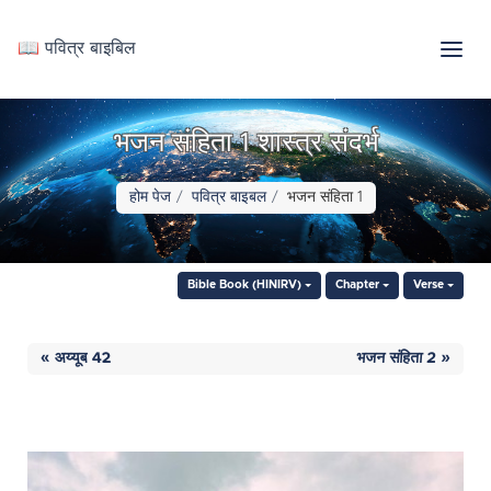
📖 पवित्र बाइबिल
भजन संहिता 1 शास्त्र संदर्भ
होम पेज
पवित्र बाइबल
भजन संहिता 1
Bible Book (HINIRV)
Chapter
Verse
« अय्यूब 42
भजन संहिता 2 »