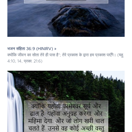
भजन संहिता 36:9 (HINIRV) »
क्योंकि जीवन का सोता तेरे ही पास है*; तेरे प्रकाश के द्वारा हम प्रकाश पाएँगे। (यहू.
4:10, 14, प्रका. 21:6)