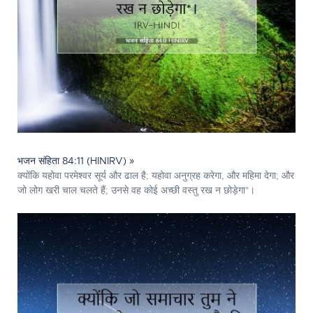
भजन संहिता 84:11 (HINIRV) »
क्योंकि यहोवा परमेश्‍वर सूर्य और ढाल है; यहोवा अनुग्रह करेगा, और महिमा देगा; और
जो लोग खरी चाल चलते हैं; उनसे वह कोई अच्छी वस्तु रख न छोड़ेगा*।